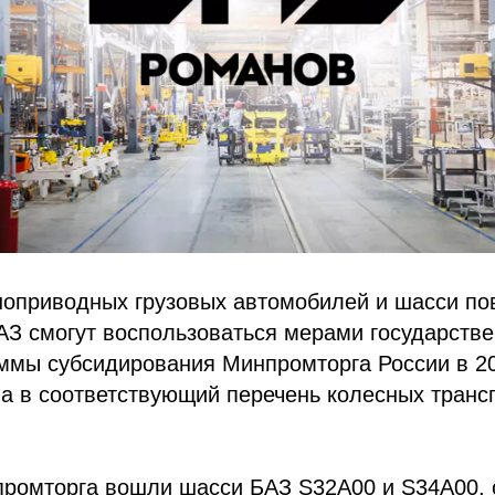
ноприводных грузовых автомобилей и шасси п
АЗ смогут воспользоваться мерами государств
ммы субсидирования Минпромторга России в 20
а в соответствующий перечень колесных транс
промторга вошли шасси БАЗ S32А00 и S34А00, 