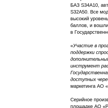
БАЗ S34А10, ав
S32А50. Все мо
высокий уровень
баллов, и вошл
в Государствен
«
Участие в про
поддержки спро
дополнительный
инструмент рас
Государственна
доступных чере
маркетинга АО 
Серийное произв
площадке АО «Р