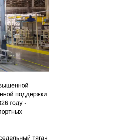
овышенной
енной поддержки
26 году -
портных
седельный тягач