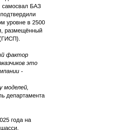
и самосвал БАЗ
 подтвердили
ом уровне в 2500
и, размещённый
(ГИСП).
ый фактор
аказчиков это
мпании -
у моделей,
ель департамента
025 года на
 шасси,