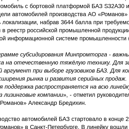
томобиль с бортовой платформой БАЗ S32А30 
дели автомобилей производства АО «Романов»
 локализации, набрав 3644 балла при требуем
и в реестр российской промышленной продукци
ной информационной системе промышленности 
грамме субсидирования Минпромторга - важн
са на отечественную тяжёлую технику. Для з
 аргумент при выборе грузовиков БАЗ. Для ко
ширения рынка и развития серийных продаж.
я поддержка распространяется на всю линейк
з лизинговые компании
», - отметил руководит
«Романов» Александр Бредихин.
одство автомобилей БАЗ стартовало в конце 2
оманов» в Санкт-Петербурге. В линейку вошли