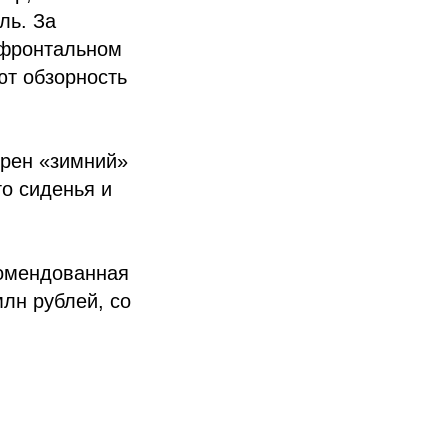
ль. За
 фронтальном
ют обзорность
трен «зимний»
го сиденья и
комендованная
млн рублей, со