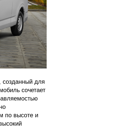
, созданный для
мобиль сочетает
правляемостью
но
м по высоте и
 высокий