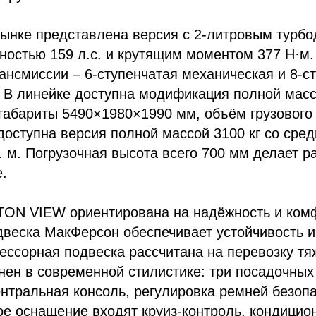
рынке представлена версия с 2-литровым турб
ностью 159 л.с. и крутящим моментом 377 Н·м
ансмиссии – 6-ступенчатая механическая и 8-с
 В линейке доступна модификация полной массо
габариты 5490×1980×1990 мм, объём грузового о
 доступна версия полной массой 3100 кг со сре
. м. Погрузочная высота всего 700 мм делает р
.
TON VIEW ориентирована на надёжность и ком
веска МакФерсон обеспечивает устойчивость и
рессорная подвеска рассчитана на перевозку тя
ен в современной стилистике: три посадочных
нтральная консоль, регулировка ремней безопа
ое оснащение входят круиз-контроль, кондицио