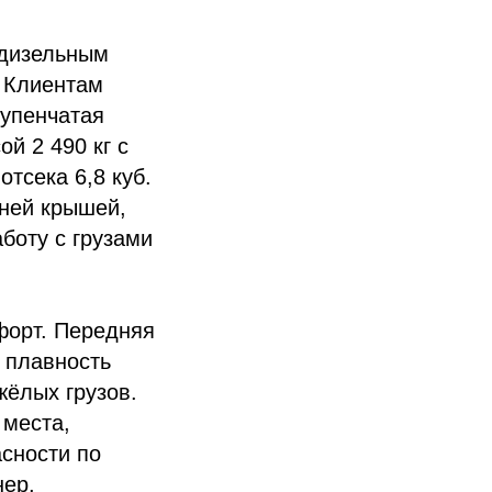
одизельным
. Клиентам
тупенчатая
й 2 490 кг с
тсека 6,8 куб.
дней крышей,
аботу с грузами
форт. Передняя
 плавность
жёлых грузов.
 места,
сности по
нер,