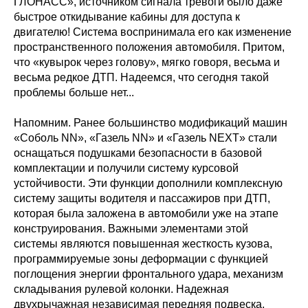
ГЛОНАСС», источником сигнала тревоги было даже
быстрое откидывание кабины для доступа к
двигателю! Система воспринимала его как изменение
пространственного положения автомобиля. Притом,
что «кувырок через голову», мягко говоря, весьма и
весьма редкое ДТП. Надеемся, что сегодня такой
проблемы больше нет...
Напомним. Ранее большинство модификаций машин
«Соболь NN», «Газель NN» и «Газель NEXT» стали
оснащаться подушками безопасности в базовой
комплектации и получили систему курсовой
устойчивости. Эти функции дополнили комплексную
систему защиты водителя и пассажиров при ДТП,
которая была заложена в автомобили уже на этапе
конструирования. Важными элементами этой
системы являются повышенная жесткость кузова,
программируемые зоны деформации с функцией
поглощения энергии фронтального удара, механизм
складывания рулевой колонки. Надежная
двухрычажная независимая передняя подвеска,